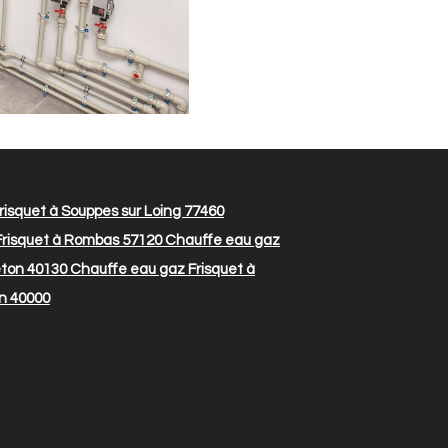
isquet à Souppes sur Loing 77460
risquet à Rombas 57120
Chauffe eau gaz
eton 40130
Chauffe eau gaz Frisquet à
n 40000