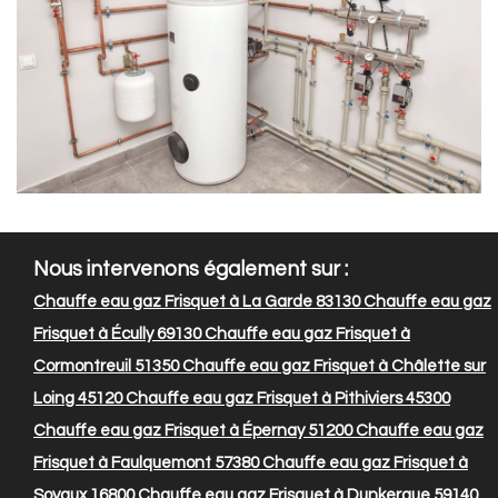
Nous intervenons également sur :
Chauffe eau gaz Frisquet à La Garde 83130
Chauffe eau gaz
Frisquet à Écully 69130
Chauffe eau gaz Frisquet à
Cormontreuil 51350
Chauffe eau gaz Frisquet à Châlette sur
Loing 45120
Chauffe eau gaz Frisquet à Pithiviers 45300
Chauffe eau gaz Frisquet à Épernay 51200
Chauffe eau gaz
Frisquet à Faulquemont 57380
Chauffe eau gaz Frisquet à
Soyaux 16800
Chauffe eau gaz Frisquet à Dunkerque 59140