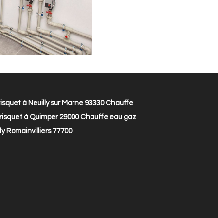
squet à Neuilly sur Marne 93330
Chauffe
risquet à Quimper 29000
Chauffe eau gaz
y Romainvilliers 77700