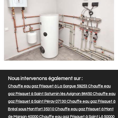
Nous intervenons également sur :
Chauffe eau gaz Frisquet à La Gorgue 59253
Chauffe eau
gaz Frisquet à Saint Saturnin lès Avignon 84450
Chauffe eau
gaz Frisquet à Saint Péray 07130
Chauffe eau gaz Frisquet à
Bréal sous Montfort 35310
Chauffe eau gaz Frisquet à Mont
de Marsan 40000
Chauffe eau gaz Frisquet à Saint Lô 50000