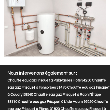
Nous intervenons également sur :
Chauffe eau gaz Frisquet à Palavas les Flots 34250
Chauffe
eau gaz Frisquet à Fonsorbes 31470
Chauffe eau gaz Frisquet
à Caudry 59540
Chauffe eau gaz Frisquet à Raon l'Étape
88110
Chauffe eau gaz Frisquet à L'Isle Adam 95290
Chauffe
eau gaz Frisquet à Pibrac 31820
Chauffe eau gaz Frisquet à