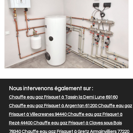
Nous intervenons également sur :
Chauffe eau gaz Frisquet à Tassin la Demi Lune 69160
Chauffe eau gaz Frisquet à Argentan 61200
Chauffe eau gaz
Frisquet à Villecresnes 94440
Chauffe eau gaz Frisquet à
Rezé 44400
Chauffe eau gaz Frisquet à Clayes sous Bois
78340
Chauffe eau gaz Frisquet à Gretz Armainvilliers 77220