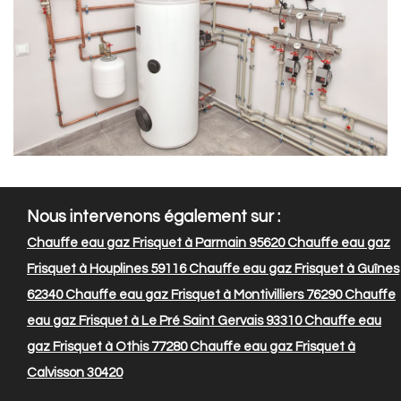
Nous intervenons également sur :
Chauffe eau gaz Frisquet à Parmain 95620
Chauffe eau gaz
Frisquet à Houplines 59116
Chauffe eau gaz Frisquet à Guînes
62340
Chauffe eau gaz Frisquet à Montivilliers 76290
Chauffe
eau gaz Frisquet à Le Pré Saint Gervais 93310
Chauffe eau
gaz Frisquet à Othis 77280
Chauffe eau gaz Frisquet à
Calvisson 30420