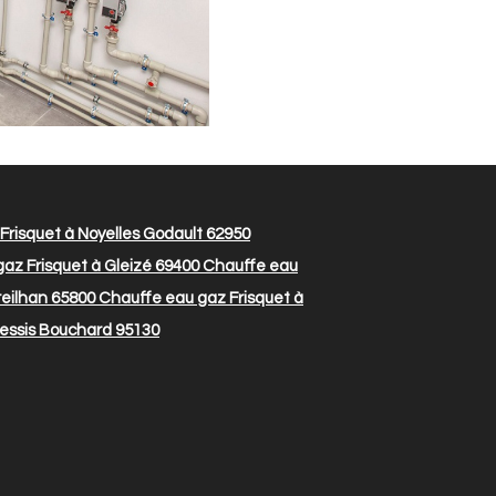
risquet à Noyelles Godault 62950
az Frisquet à Gleizé 69400
Chauffe eau
reilhan 65800
Chauffe eau gaz Frisquet à
lessis Bouchard 95130