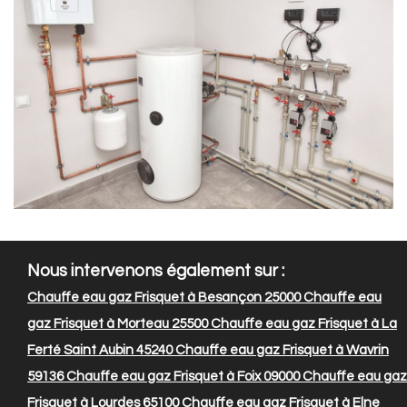
Nous intervenons également sur :
Chauffe eau gaz Frisquet à Besançon 25000
Chauffe eau
gaz Frisquet à Morteau 25500
Chauffe eau gaz Frisquet à La
Ferté Saint Aubin 45240
Chauffe eau gaz Frisquet à Wavrin
59136
Chauffe eau gaz Frisquet à Foix 09000
Chauffe eau gaz
Frisquet à Lourdes 65100
Chauffe eau gaz Frisquet à Elne