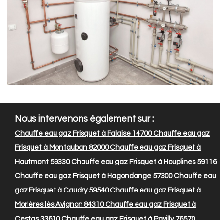
Nous intervenons également sur :
Chauffe eau gaz Frisquet à Falaise 14700
Chauffe eau gaz
Frisquet à Montauban 82000
Chauffe eau gaz Frisquet à
Hautmont 59330
Chauffe eau gaz Frisquet à Houplines 59116
Chauffe eau gaz Frisquet à Hagondange 57300
Chauffe eau
gaz Frisquet à Caudry 59540
Chauffe eau gaz Frisquet à
Morières lès Avignon 84310
Chauffe eau gaz Frisquet à
Cestas 33610
Chauffe eau gaz Frisquet à Pavilly 76570