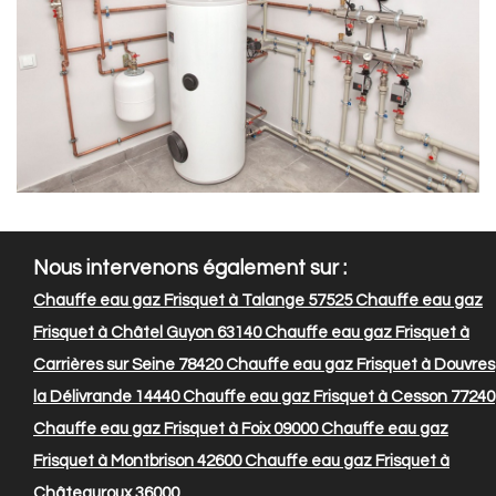
Nous intervenons également sur :
Chauffe eau gaz Frisquet à Talange 57525
Chauffe eau gaz
Frisquet à Châtel Guyon 63140
Chauffe eau gaz Frisquet à
Carrières sur Seine 78420
Chauffe eau gaz Frisquet à Douvres
la Délivrande 14440
Chauffe eau gaz Frisquet à Cesson 77240
Chauffe eau gaz Frisquet à Foix 09000
Chauffe eau gaz
Frisquet à Montbrison 42600
Chauffe eau gaz Frisquet à
Châteauroux 36000