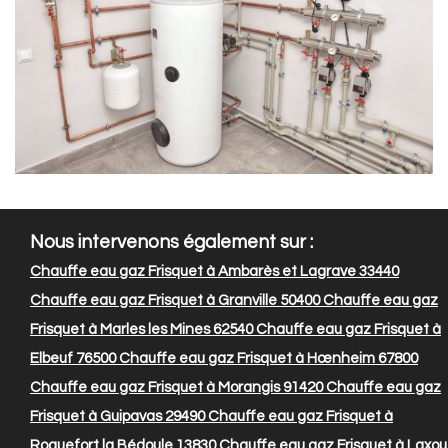
Nous intervenons également sur :
Chauffe eau gaz Frisquet à Ambarès et Lagrave 33440
Chauffe eau gaz Frisquet à Granville 50400
Chauffe eau gaz
Frisquet à Marles les Mines 62540
Chauffe eau gaz Frisquet à
Elbeuf 76500
Chauffe eau gaz Frisquet à Hœnheim 67800
Chauffe eau gaz Frisquet à Morangis 91420
Chauffe eau gaz
Frisquet à Guipavas 29490
Chauffe eau gaz Frisquet à
Roquefort la Bédoule 13830
Chauffe eau gaz Frisquet à Laxou