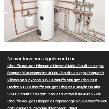
Nous intervenons également sur :
Chauffe eau gaz Frisquet à Mazan 84380
Chauffe eau gaz
Frisquet à Bouchemaine 49080
Chauffe eau gaz Frisquet à
Villeneuve sur Yonne 89500
Chauffe eau gaz Frisquet à
Decize 58300
Chauffe eau gaz Frisquet à Jouy le Moutier
95280
Chauffe eau gaz Frisquet à Verneuil sur Avre 27130
Chauffe eau gaz Frisquet à Hagondange 57300
Chauffe eau
gaz Frisquet à La Roque d'Anthéron 13640