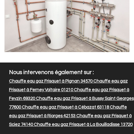
Nous intervenons également sur :
Chauffe eau gaz Frisquet à Pignan 34570
Chauffe eau gaz
Frisquet à Ferney Voltaire 01210
Chauffe eau gaz Frisquet à
Feyzin 69320
Chauffe eau gaz Frisquet à Bussy Saint Georges
77600
Chauffe eau gaz Frisquet à Cébazat 63118
Chauffe
eau gaz Frisquet à Riorges 42153
Chauffe eau gaz Frisquet à
Sciez 74140
Chauffe eau gaz Frisquet à La Bouilladisse 13720