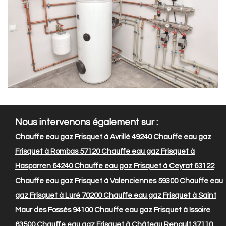
Nous intervenons également sur :
Chauffe eau gaz Frisquet à Avrillé 49240
Chauffe eau gaz
Frisquet à Rombas 57120
Chauffe eau gaz Frisquet à
Hasparren 64240
Chauffe eau gaz Frisquet à Ceyrat 63122
Chauffe eau gaz Frisquet à Valenciennes 59300
Chauffe eau
gaz Frisquet à Luré 70200
Chauffe eau gaz Frisquet à Saint
Maur des Fossés 94100
Chauffe eau gaz Frisquet à Issoire
63500
Chauffe eau gaz Frisquet à Château Renault 37110