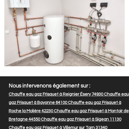
Nous intervenons également sur :
Chauffe eau gaz Frisquet à Reignier Ésery 74930
Chauffe eau
gaz Frisquet à Bayonne 64100
Chauffe eau gaz Frisquet à
Roche la Molière 42230
Chauffe eau gaz Frisquet à Montoir de
Bretagne 44550
Chauffe eau gaz Frisquet à Sigean 11130
Chauffe eau gaz Frisquet à Villemur sur Tarn 31340