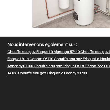
Nous intervenons également sur :
Chauffe eau gaz Frisquet à Algrange 57440
Chauffe eau gaz F
Frisquet à Le Cannet 06110
Chauffe eau gaz Frisquet à Maul
Annonay 07100
Chauffe eau gaz Frisquet à La Flèche 72200
Ch
14160
Chauffe eau gaz Frisquet à Drancy 93700