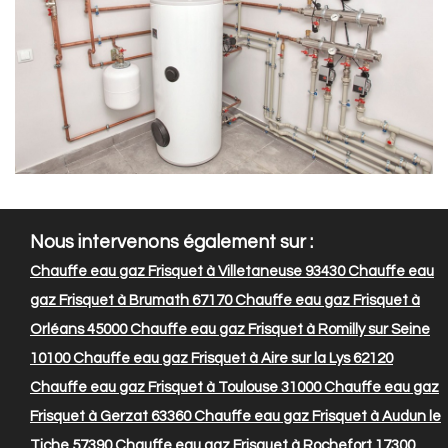
Nous intervenons également sur :
Chauffe eau gaz Frisquet à Villetaneuse 93430
Chauffe eau
gaz Frisquet à Brumath 67170
Chauffe eau gaz Frisquet à
Orléans 45000
Chauffe eau gaz Frisquet à Romilly sur Seine
10100
Chauffe eau gaz Frisquet à Aire sur la Lys 62120
Chauffe eau gaz Frisquet à Toulouse 31000
Chauffe eau gaz
Frisquet à Gerzat 63360
Chauffe eau gaz Frisquet à Audun le
Tiche 57390
Chauffe eau gaz Frisquet à Rochefort 17300