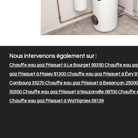
Nous intervenons également sur :
Chauffe eau gaz Frisquet à Le Bourget 93350
Chauffe eau gaz
gaz Frisquet à Massy 91300
Chauffe eau gaz Frisquet à Évry 9
Combourg 35270
Chauffe eau gaz Frisquet à Besançon 25000
50300
Chauffe eau gaz Frisquet à Nouzonville 08700
Chauffe e
Chauffe eau gaz Frisquet à Wattignies 59139