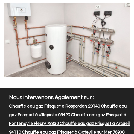
Nous intervenons également sur :
Chauffe eau gaz Frisquet à Rosporden 29140
Chauffe eau
gaz Frisquet à Villepinte 93420
Chauffe eau gaz Frisquet à
Fontenay le Fleury 78330
Chauffe eau gaz Frisquet à Arcueil
94110
Chauffe eau gaz Frisquet à Octeville sur Mer 76930