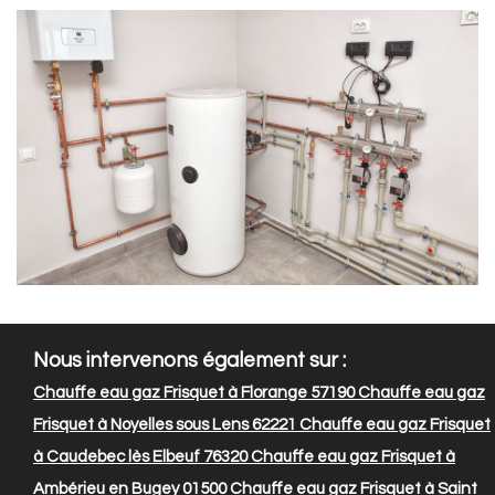
Nous intervenons également sur :
Chauffe eau gaz Frisquet à Florange 57190
Chauffe eau gaz
Frisquet à Noyelles sous Lens 62221
Chauffe eau gaz Frisquet
à Caudebec lès Elbeuf 76320
Chauffe eau gaz Frisquet à
Ambérieu en Bugey 01500
Chauffe eau gaz Frisquet à Saint