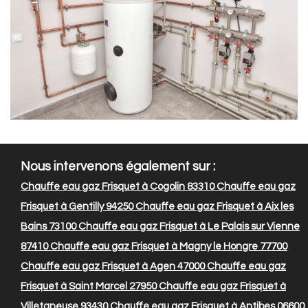
Nous intervenons également sur :
Chauffe eau gaz Frisquet à Cogolin 83310
Chauffe eau gaz
Frisquet à Gentilly 94250
Chauffe eau gaz Frisquet à Aix les
Bains 73100
Chauffe eau gaz Frisquet à Le Palais sur Vienne
87410
Chauffe eau gaz Frisquet à Magny le Hongre 77700
Chauffe eau gaz Frisquet à Agen 47000
Chauffe eau gaz
Frisquet à Saint Marcel 27950
Chauffe eau gaz Frisquet à
Villetaneuse 93430
Chauffe eau gaz Frisquet à Antibes 06600