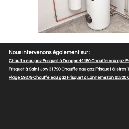
Nous intervenons également sur :
Chauffe eau gaz Frisquet à Donges 44480
Chauffe eau gaz Fr
Frisquet à Saint Jory 31790
Chauffe eau gaz Frisquet à Istres 
Plage 59279
Chauffe eau gaz Frisquet à Lannemezan 65300
C