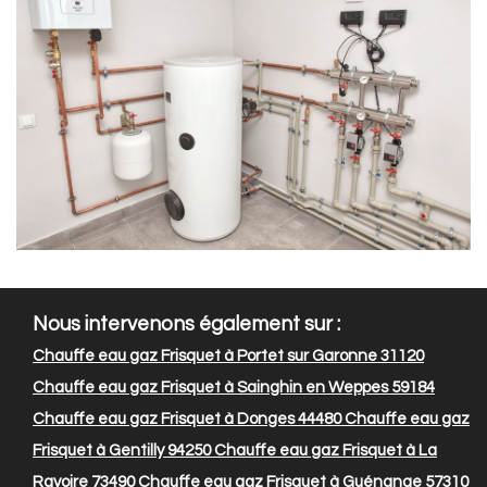
Nous intervenons également sur :
Chauffe eau gaz Frisquet à Portet sur Garonne 31120
Chauffe eau gaz Frisquet à Sainghin en Weppes 59184
Chauffe eau gaz Frisquet à Donges 44480
Chauffe eau gaz
Frisquet à Gentilly 94250
Chauffe eau gaz Frisquet à La
Ravoire 73490
Chauffe eau gaz Frisquet à Guénange 57310